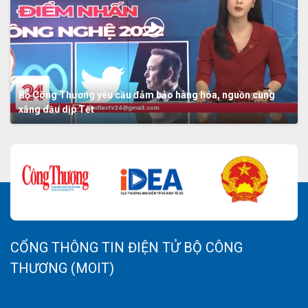
Bộ Công Thương yêu cầu đảm bảo hàng hóa, nguồn cung
xăng dầu dịp Tết
CỔNG THÔNG TIN ĐIỆN TỬ BỘ CÔNG
THƯƠNG (MOIT)