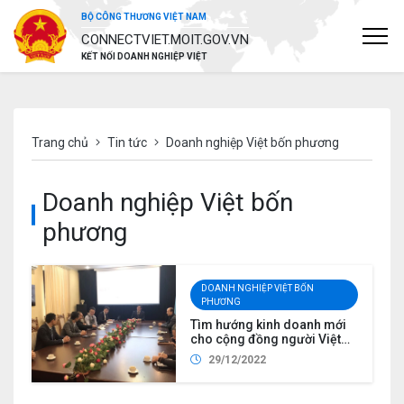
BỘ CÔNG THƯƠNG VIỆT NAM
CONNECTVIET.MOIT.GOV.VN
KẾT NỐI DOANH NGHIỆP VIỆT
Trang chủ
Tin tức
Doanh nghiệp Việt bốn phương
Doanh nghiệp Việt bốn
phương
DOANH NGHIỆP VIỆT BỐN
PHƯƠNG
Tìm hướng kinh doanh mới
cho cộng đồng người Việt
Nam tại Ukraine
29/12/2022