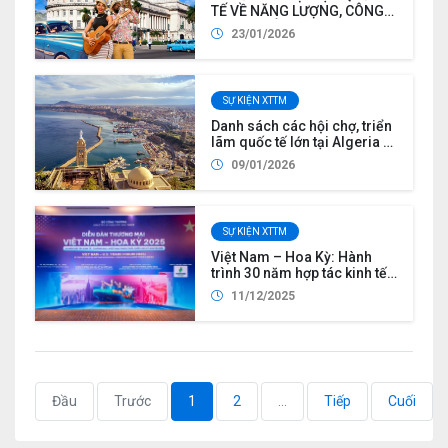
TẾ VỀ NĂNG LƯỢNG, CÔNG
NGHIỆP VÀ THƯƠNG MẠI SẼ
23/01/2026
TỔ CHỨC TẠI CUBA NĂM
2026
SỰ KIỆN XTTM
Danh sách các hội chợ, triển
lãm quốc tế lớn tại Algeria 6
tháng đầu năm 2026
09/01/2026
SỰ KIỆN XTTM
Việt Nam – Hoa Kỳ: Hành
trình 30 năm hợp tác kinh tế
– thương mại, cùng hướng
11/12/2025
về tương lai
Đầu
Trước
1
2
...
Tiếp
Cuối