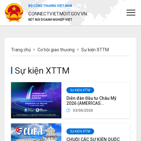
BỘ CÔNG THƯƠNG VIỆT NAM
CONNECTVIET.MOIT.GOV.VN
KẾT NỐI DOANH NGHIỆP VIỆT
Trang chủ
Cơ hội giao thương
Sự kiện XTTM
Sự kiện XTTM
SỰ KIỆN XTTM
Diễn đàn Đầu tư Châu Mỹ
2026 (AMERICAS
INVESTMENT FORUM – AIF
03/06/2026
2026) tại Cộng hòa
Dominica
SỰ KIỆN XTTM
CHUỖI CÁC SỰ KIỆN QUỐC