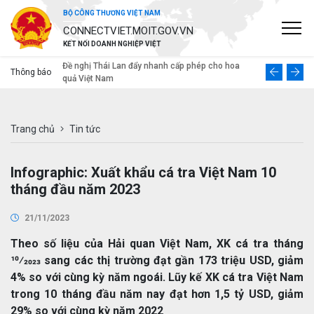
BỘ CÔNG THƯƠNG VIỆT NAM
CONNECTVIET.MOIT.GOV.VN
KẾT NỐI DOANH NGHIỆP VIỆT
ng thị
Đề nghị Thái Lan đẩy nhanh cấp phép cho hoa
Tình hình xu
Thông báo
e
quả Việt Nam
khu vực Âu -
Trang chủ
Tin tức
Infographic: Xuất khẩu cá tra Việt Nam 10
tháng đầu năm 2023
21/11/2023
Theo số liệu của Hải quan Việt Nam, XK cá tra tháng
10⁄2023 sang các thị trường đạt gần 173 triệu USD, giảm
4% so với cùng kỳ năm ngoái. Lũy kế XK cá tra Việt Nam
trong 10 tháng đầu năm nay đạt hơn 1,5 tỷ USD, giảm
29% so với cùng kỳ năm 2022