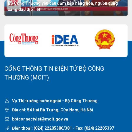
Bộ Công Thương yêu cầu đảm bảo hàng hóa, nguồn cung
xăng dầu dịp Tết
CỔNG THÔNG TIN ĐIỆN TỬ BỘ CÔNG
THƯƠNG (MOIT)
Vụ Thị trường nước ngoài - Bộ Công Thương
Địa chỉ: 54 Hai Bà Trưng, Cửa Nam, Hà Nội
bbtconnectviet@moit.gov.vn
Điện thoại:
(024) 22205380/381
- Fax:
(024) 22205397