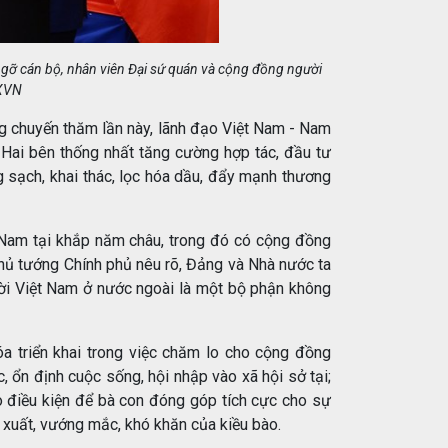
p gỡ cán bộ, nhân viên Đại sứ quán và cộng đồng người
TXVN
ng chuyến thăm lần này, lãnh đạo Việt Nam - Nam
 Hai bên thống nhất tăng cường hợp tác, đầu tư
g sạch, khai thác, lọc hóa dầu, đẩy mạnh thương
 Nam tại khắp năm châu, trong đó có cộng đồng
hủ tướng Chính phủ nêu rõ, Đảng và Nhà nước ta
ời Việt Nam ở nước ngoài là một bộ phận không
a triển khai trong việc chăm lo cho cộng đồng
, ổn định cuộc sống, hội nhập vào xã hội sở tại;
o điều kiện để bà con đóng góp tích cực cho sự
 xuất, vướng mắc, khó khăn của kiều bào.