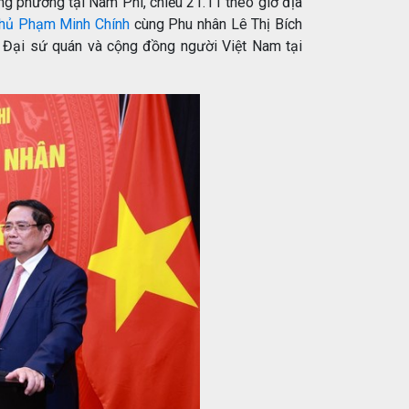
g phương tại Nam Phi, chiều 21.11 theo giờ địa
phủ Phạm Minh Chính
cùng Phu nhân Lê Thị Bích
n Đại sứ quán và cộng đồng người Việt Nam tại