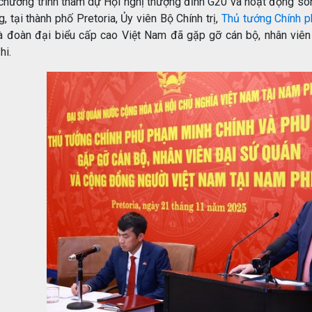
chương trình tham dự Hội nghị thượng đỉnh G20 và hoạt động son
, tại thành phố Pretoria, Ủy viên Bộ Chính trị,
Thủ tướng Chính 
à đoàn đại biểu cấp cao Việt Nam đã gặp gỡ cán bộ, nhân viê
hi.