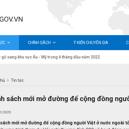
.GOV.VN
TỨC
CHÍNH SÁCH
Ý KIẾN CHUYÊN GIA
C
ừ gỗ sang khu vực Âu - Mỹ trong 6 tháng đầu năm 2022
chủ
Tin tức
nh sách mới mở đường để cộng đồng người
1/2025
 sách mới mở đường để cộng đồng người Việt ở nước ngoài t