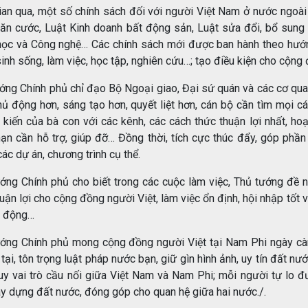
ian qua, một số chính sách đối với người Việt Nam ở nước ngoài
ăn cước, Luật Kinh doanh bất động sản, Luật sửa đổi, bổ sung 
ọc và Công nghệ… Các chính sách mới được ban hành theo hướng 
inh sống, làm việc, học tập, nghiên cứu…; tạo điều kiện cho cộng
ớng Chính phủ chỉ đạo Bộ Ngoại giao, Đại sứ quán và các cơ quan
hủ động hơn, sáng tạo hơn, quyết liệt hơn, cán bộ cần tìm mọi cá
 kiến của bà con với các kênh, các cách thức thuận lợi nhất, ho
ạn cần hỗ trợ, giúp đỡ… Đồng thời, tích cực thúc đẩy, góp phần
các dự án, chương trình cụ thể.
ớng Chính phủ cho biết trong các cuộc làm việc, Thủ tướng đề n
huận lợi cho cộng đồng người Việt, làm việc ổn định, hội nhập tốt
ao động…
ớng Chính phủ mong cộng đồng người Việt tại Nam Phi ngày càng 
 tại, tôn trọng luật pháp nước bạn, giữ gìn hình ảnh, uy tín đất nư
uy vai trò cầu nối giữa Việt Nam và Nam Phi; mỗi người tự lo đ
y dựng đất nước, đóng góp cho quan hệ giữa hai nước./.