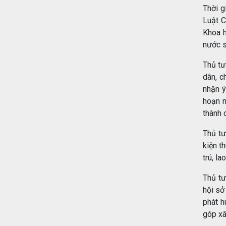
Thời g
Luật C
Khoa h
nước s
Thủ tư
dân, c
nhận ý
hoạn n
thành 
Thủ tư
kiện t
trú, l
Thủ tư
hội sở
phát h
góp xâ