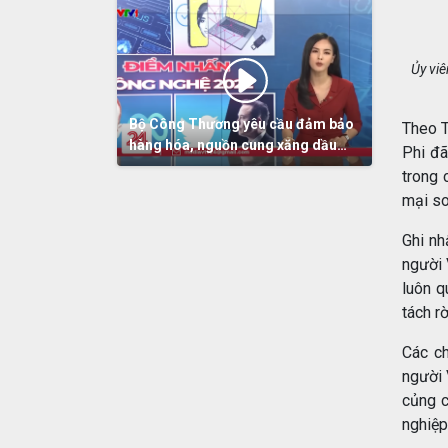
Ủy viê
Bộ Công Thương yêu cầu đảm bảo
Theo T
hàng hóa, nguồn cung xăng dầu
Phi đã
dịp Tết
trong 
mại so
Ghi nh
người 
luôn q
tách r
Các ch
người 
củng c
nghiệp