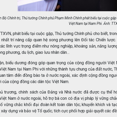
n Bộ Chính trị, Thủ tướng Chính phủ Phạm Minh Chính phát biểu tại cuộc gặ
Việt Nam tại Nam Phi. Ảnh: T
TXVN, phát biểu tại cuộc gặp, Thủ tướng Chính phủ cho biết, tro
 nhất trí nâng cấp quan hệ song phương lên Đối tác Chiến lược.
các lĩnh vực trọng điểm như nông nghiệp, khoáng sản, năng lượn
ng phương, du lịch, giao lưu nhân dân…
ận, biểu dương đóng góp quan trọng của cộng đồng người Việt
Việt Nam tại Nam Phi với những thành tựu chung của đất nước, T
uan tâm đến đồng bào ta ở nước ngoài, xác định cộng đồng ngư
ời của cộng đồng các dân tộc Việt Nam.
ủ trương, chính sách của Đảng và Nhà nước đã được cụ thể hó
Việt Nam ở nước ngoài, hỗ trợ bà con có địa vị pháp lý vững chắc
ố vững chắc khối đại đoàn kết toàn dân tộc; khuyến khích và tạ
 xây dựng và bảo vệ Tổ quốc; tích cực phối hợp giải quyết các đề