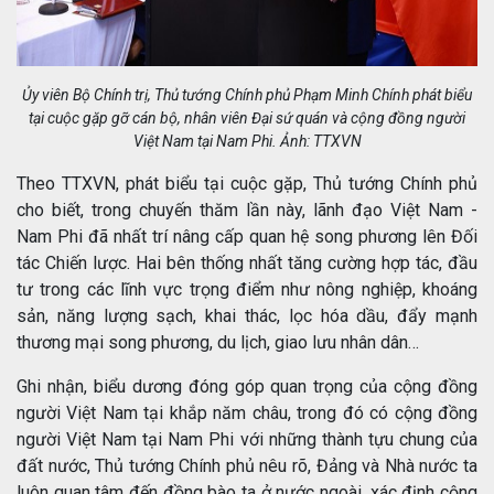
Ủy viên Bộ Chính trị, Thủ tướng Chính phủ Phạm Minh Chính phát biểu
tại cuộc gặp gỡ cán bộ, nhân viên Đại sứ quán và cộng đồng người
Việt Nam tại Nam Phi. Ảnh: TTXVN
Theo TTXVN, phát biểu tại cuộc gặp, Thủ tướng Chính phủ
cho biết, trong chuyến thăm lần này, lãnh đạo Việt Nam -
Nam Phi đã nhất trí nâng cấp quan hệ song phương lên Đối
tác Chiến lược. Hai bên thống nhất tăng cường hợp tác, đầu
tư trong các lĩnh vực trọng điểm như nông nghiệp, khoáng
sản, năng lượng sạch, khai thác, lọc hóa dầu, đẩy mạnh
thương mại song phương, du lịch, giao lưu nhân dân…
Ghi nhận, biểu dương đóng góp quan trọng của cộng đồng
người Việt Nam tại khắp năm châu, trong đó có cộng đồng
người Việt Nam tại Nam Phi với những thành tựu chung của
đất nước, Thủ tướng Chính phủ nêu rõ, Đảng và Nhà nước ta
luôn quan tâm đến đồng bào ta ở nước ngoài, xác định cộng