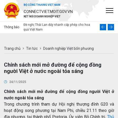
BỘ CÔNG THƯƠNG VIỆT NAM
CONNECTVIET.MOIT.GOV.VN
KẾT NỐI DOANH NGHIỆP VIỆT
ép cho hoa
Tình hình xuất khẩu gỗ và sản phẩm từ gỗ sang
Doanh nghiệp
Thông báo
khu vực Âu - Mỹ trong 6 tháng đầu năm 2022
trường sang
Trang chủ
Tin tức
Doanh nghiệp Việt bốn phương
Chính sách mới mở đường để cộng đồng
người Việt ở nước ngoài tỏa sáng
24/11/2025
Chính sách mới mở đường để cộng đồng người Việt ở
nước ngoài tỏa sáng
Trong chương trình tham dự Hội nghị thượng đỉnh G20 và
hoạt động song phương tại Nam Phi, chiều 21.11 theo giờ
địa phương, tại thành phố Pretoria, Ủy viên Bộ Chính trị,
Thủ