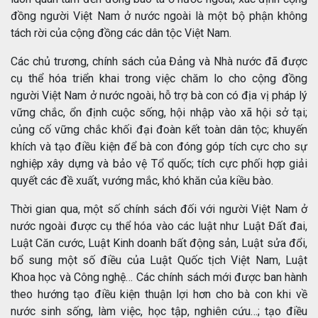
đồng người Việt Nam ở nước ngoài là một bộ phận không
tách rời của cộng đồng các dân tộc Việt Nam.
Các chủ trương, chính sách của Đảng và Nhà nước đã được
cụ thể hóa triển khai trong việc chăm lo cho cộng đồng
người Việt Nam ở nước ngoài, hỗ trợ bà con có địa vị pháp lý
vững chắc, ổn định cuộc sống, hội nhập vào xã hội sở tại;
củng cố vững chắc khối đại đoàn kết toàn dân tộc; khuyến
khích và tạo điều kiện để bà con đóng góp tích cực cho sự
nghiệp xây dựng và bảo vệ Tổ quốc; tích cực phối hợp giải
quyết các đề xuất, vướng mắc, khó khăn của kiều bào.
Thời gian qua, một số chính sách đối với người Việt Nam ở
nước ngoài được cụ thể hóa vào các luật như Luật Đất đai,
Luật Căn cước, Luật Kinh doanh bất động sản, Luật sửa đổi,
bổ sung một số điều của Luật Quốc tịch Việt Nam, Luật
Khoa học và Công nghệ… Các chính sách mới được ban hành
theo hướng tạo điều kiện thuận lợi hơn cho bà con khi về
nước sinh sống, làm việc, học tập, nghiên cứu…; tạo điều