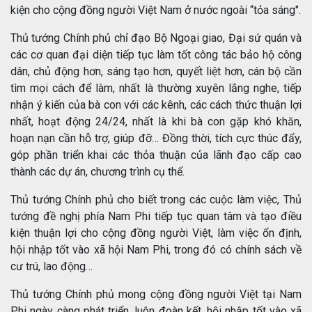
kiện cho cộng đồng người Việt Nam ở nước ngoài “tỏa sáng".
Thủ tướng Chính phủ chỉ đạo Bộ Ngoại giao, Đại sứ quán và
các cơ quan đại diện tiếp tục làm tốt công tác bảo hộ công
dân, chủ động hơn, sáng tạo hơn, quyết liệt hơn, cán bộ cần
tìm mọi cách để làm, nhất là thường xuyên lắng nghe, tiếp
nhận ý kiến của bà con với các kênh, các cách thức thuận lợi
nhất, hoạt động 24/24, nhất là khi bà con gặp khó khăn,
hoạn nạn cần hỗ trợ, giúp đỡ… Đồng thời, tích cực thúc đẩy,
góp phần triển khai các thỏa thuận của lãnh đạo cấp cao
thành các dự án, chương trình cụ thể.
Thủ tướng Chính phủ cho biết trong các cuộc làm việc, Thủ
tướng đề nghị phía Nam Phi tiếp tục quan tâm và tạo điều
kiện thuận lợi cho cộng đồng người Việt, làm việc ổn định,
hội nhập tốt vào xã hội Nam Phi, trong đó có chính sách về
cư trú, lao động…
Thủ tướng Chính phủ mong cộng đồng người Việt tại Nam
Phi ngày càng phát triển, luôn đoàn kết, hội nhập tốt vào xã