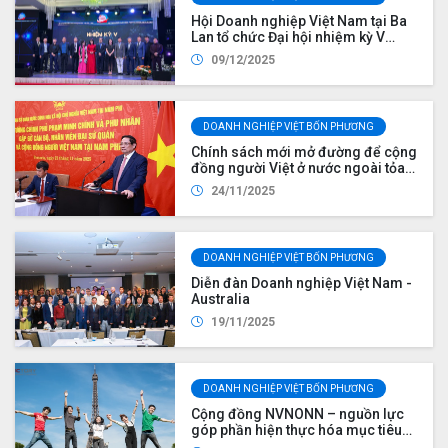
Hội Doanh nghiệp Việt Nam tại Ba
Lan tổ chức Đại hội nhiệm kỳ V
(2026–2028)
09/12/2025
DOANH NGHIỆP VIỆT BỐN PHƯƠNG
Chính sách mới mở đường để cộng
đồng người Việt ở nước ngoài tỏa
sáng
24/11/2025
DOANH NGHIỆP VIỆT BỐN PHƯƠNG
Diễn đàn Doanh nghiệp Việt Nam -
Australia
19/11/2025
DOANH NGHIỆP VIỆT BỐN PHƯƠNG
Cộng đồng NVNONN – nguồn lực
góp phần hiện thực hóa mục tiêu
phát triển quốc gia