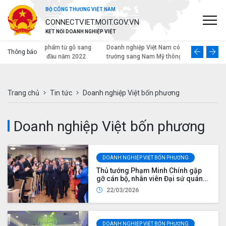
BỘ CÔNG THƯƠNG VIỆT NAM
CONNECTVIET.MOIT.GOV.VN
KẾT NỐI DOANH NGHIỆP VIỆT
 từ gỗ sang
Doanh nghiệp Việt Nam có thể mở rộng thị
Thông báo
 năm 2022
trường sang Nam Mỹ thông qua Chile
Trang chủ
Tin tức
Doanh nghiệp Việt bốn phương
Doanh nghiệp Việt bốn phương
DOANH NGHIỆP VIỆT BỐN PHƯƠNG
Thủ tướng Phạm Minh Chính gặp
gỡ cán bộ, nhân viên Đại sứ quán
và cộng đồng người Việt Nam tại
22/03/2026
Liên bang Nga
DOANH NGHIỆP VIỆT BỐN PHƯƠNG