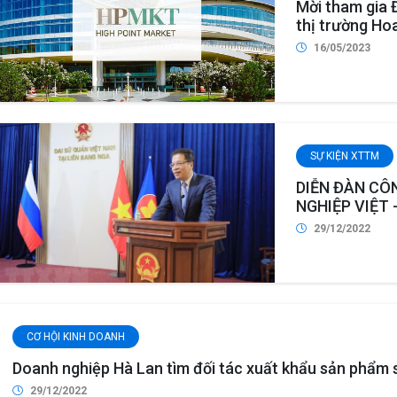
Mời tham gia Đo
thị trường Hoa
thất High Poi
16/05/2023
SỰ KIỆN XTTM
DIỄN ĐÀN CÔ
NGHIỆP VIỆT 
29/12/2022
CƠ HỘI KINH DOANH
Doanh nghiệp Hà Lan tìm đối tác xuất khẩu sản phẩm 
29/12/2022