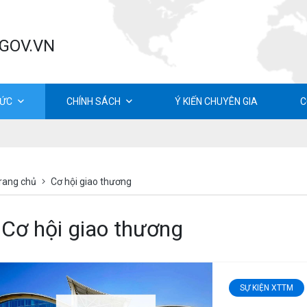
.GOV.VN
TỨC
CHÍNH SÁCH
Ý KIẾN CHUYÊN GIA
C
rang chủ
Cơ hội giao thương
Cơ hội giao thương
SỰ KIỆN XTTM