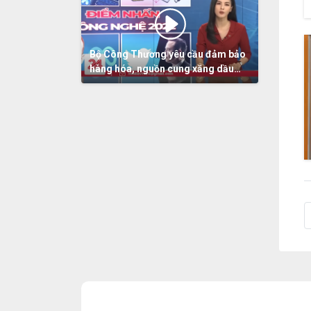
Bộ Công Thương yêu cầu đảm bảo
hàng hóa, nguồn cung xăng dầu
dịp Tết