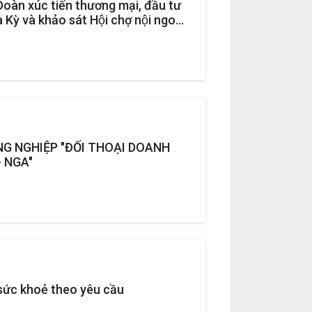
àn xúc tiến thương mại, đầu tư
 Kỳ và khảo sát Hội chợ nội ngoại
nt Market 2023
NG NGHIỆP "ĐỐI THOẠI DOANH
- NGA"
sức khoẻ theo yêu cầu