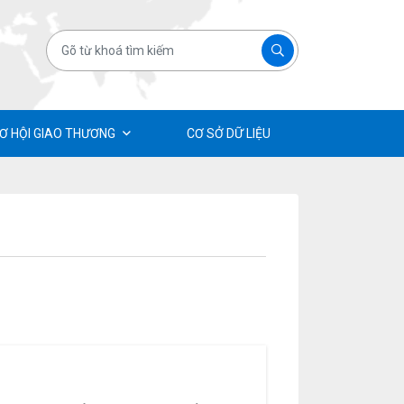
Ơ HỘI GIAO THƯƠNG
CƠ SỞ DỮ LIỆU