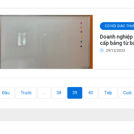
CƠ HỘI GIAO TH
Doanh nghiệp 
cấp bảng từ bằ
thép
29/12/2022
Đầu
Trước
...
38
39
40
Tiếp
Cuối